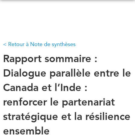
Skip
to
main
content
Retour à Note de synthèses
QUOI DE NEUF
ÉVÉNEMENTS
Tous les événements
Rapport sommaire :
CONFÉRENCES
Canada
CANADA-EN-ASIE
Dialogue parallèle entre le
Asie
Virtual
Canada et l’Inde :
À PROPOS DE
CCEA
NOUS
renforcer le partenariat
Ce que nous faisons
MÉDIAS
stratégique et la résilience
Qui nous sommes
Dans l'actualité
Joignez-vous à nous
Balados
ensemble
Transparence
Vidéos