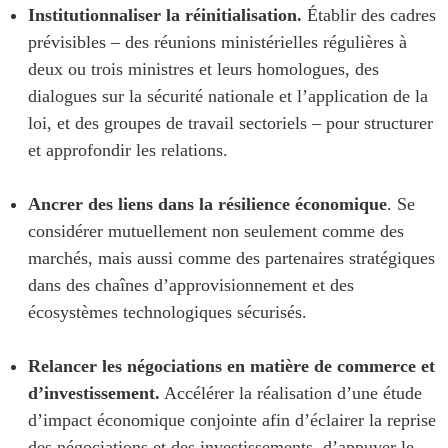
Institutionnaliser la réinitialisation.
Établir des cadres
ABAC
prévisibles – des réunions ministérielles régulières à
APEC
deux ou trois ministres et leurs homologues, des
PECC
dialogues sur la sécurité nationale et l’application de la
CSCAP
loi, et des groupes de travail sectoriels – pour structurer
Partenaires institutionnels
et approfondir les relations.
Ancrer des liens dans la résilience économique
. Se
considérer mutuellement non seulement comme des
marchés, mais aussi comme des partenaires stratégiques
dans des chaînes d’approvisionnement et des
écosystèmes technologiques sécurisés.
Relancer les négociations en matière de commerce et
d’investissement.
Accélérer la réalisation d’une étude
d’impact économique conjointe afin d’éclairer la reprise
des négociations et des investissements, d’appuyer le