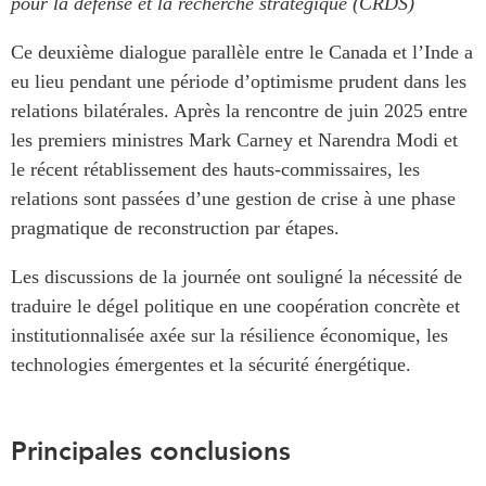
pour la défense et la recherche stratégique (CRDS)
Centre sur les minéraux
Pleins feux
critiques du Canada et de
Ce deuxième dialogue parallèle entre le Canada et l’Inde a
l’Indo-Pacifique
NOTRE RÉSEAU DE
eu lieu pendant une période d’optimisme prudent dans les
Enjeux émergents
SITES WEB
relations bilatérales. Après la rencontre de juin 2025 entre
En éducation
les premiers ministres Mark Carney et Narendra Modi et
Programme d’études Asie-
Missions commerciales
Pacifique
le récent rétablissement des hauts-commissaires, les
féminines
relations sont passées d’une gestion de crise à une phase
Investment Monitor
Le Partenariat APEC-
pragmatique de reconstruction par étapes.
Projet APEC-Canada pour
Canada pour la croissance
l’expansion du partenariat
des entreprises
des entreprises
Les discussions de la journée ont souligné la nécessité de
i-LEAD
traduire le dégel politique en une coopération concrète et
Conférence Canada-en-
Asie
institutionnalisée axée sur la résilience économique, les
RÉSEAUX
CPTPP Portal
technologies émergentes et la sécurité énergétique.
CanWIN
Attachés supérieurs de
recherche
Principales conclusions
ABLAC