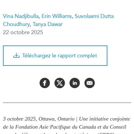
Rapports Annuels
Communiqués
Vina Nadjibulla
,
Erin Williams
,
Suvolaxmi Dutta
Nos Experts
RECHERCHE
Choudhury
,
Tanya Dawar
Podcast Archive
22 octobre 2025
Toutes les publications
Asie du Sud-Est
PUBLICATIONS
Asie du Nord
Observatoire Asie
Téléchargez le rapport complet
Asie du Sud
Perspectives
Commerce avec l’Asie
Dépêches
CPTPP Portal
Rapports et notes de
synthèse
Bourses
Réflexions stratégiques
Auteurs
Explications
PROGRAMMES
Études de cas
3 octobre 2025, Ottawa, Ontario | Une initiative conjointe
Initiative indo-pacifique
Sondages
de la Fondation Asie Pacifique du Canada et du Conseil
Dialogues et tables rondes
Séries spéciales