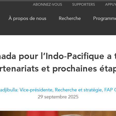
ABONNEZ-VOUS
SUPPORTERS
APPU
À propos de nous
Recherche
Programm
ada pour l’Indo-Pacifique a t
RÉSEAUX
MÉDIA
rtenariats et prochaines éta
CanWIN
Dans l'actu
Attachés supérieurs de recherche
Balados
ABLAC
Vidéos
ABAC
Communiq
adjibulla: Vice-présidente, Recherche et stratégie, FAP
29 septembre 2025
APEC
Nos Exper
PECC
Podcast Ar
CSCAP