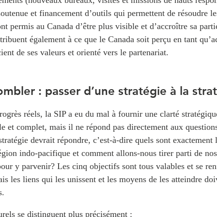
éments (nouveaux bureaux, visites et missions de hauts respon
soutenue et financement d’outils qui permettent de résoudre l
ont permis au Canada d’être plus visible et d’accroître sa parti
ntribuent également à ce que le Canada soit perçu en tant qu’a
ient de ses valeurs et orienté vers le partenariat.
mbler : passer d’une stratégie à la stra
rogrès réels, la SIP a eu du mal à fournir une clarté stratégi
ile et complet, mais il ne répond pas directement aux questio
stratégie devrait répondre, c’est-à-dire quels sont exactement l
gion indo-pacifique et comment allons-nous tirer parti de nos
pour y parvenir? Les cinq objectifs sont tous valables et se re
s les liens qui les unissent et les moyens de les atteindre doi
s.
urels se distinguent plus précisément :