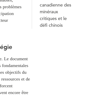
sables,
canadienne des
es problèmes
minéraux
cipation
critiques et le
cteur
défi chinois
tégie
que. Le document
ns fondamentales
es objectifs du
 ressources et de
nforcent
vent encore être