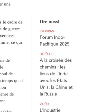
er une
Lire aussi
s le cadre de
s de guerre
PROGRAM
xercices
Forum Indo-
itime, ce qui
Pacifique 2025
DÉPÊCHE
À la croisée des
mis de
chemins : les
le
liens de l’Inde
ppui de
avec les États-
en temps quasi
Unis, la Chine et
 non
la Russie
genre de
ront.
VIDÉO
L'industrie