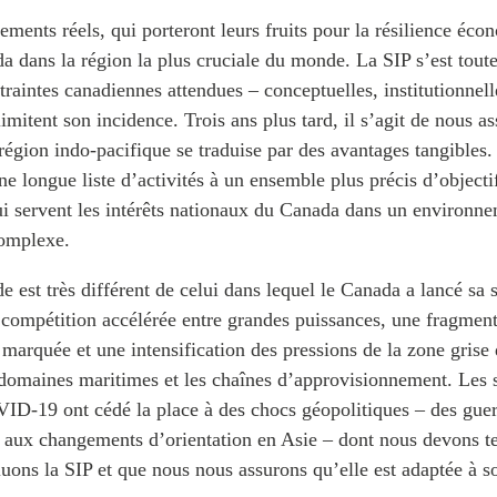
gements réels, qui porteront leurs fruits pour la résilience éco
a dans la région la plus cruciale du monde. La SIP s’est toute
traintes canadiennes attendues – conceptuelles, institutionnell
limitent son incidence. Trois ans plus tard, il s’agit de nous a
région indo-pacifique se traduise par des avantages tangibles. 
e longue liste d’activités à un ensemble plus précis d’objectifs
ui servent les intérêts nationaux du Canada dans un environne
complexe.
 est très différent de celui dans lequel le Canada a lancé sa 
compétition accélérée entre grandes puissances, une fragment
arquée et une intensification des pressions de la zone grise 
 domaines maritimes et les chaînes d’approvisionnement. Les s
D-19 ont cédé la place à des chocs géopolitiques – des guer
aux changements d’orientation en Asie – dont nous devons t
uons la SIP et que nous nous assurons qu’elle est adaptée à so