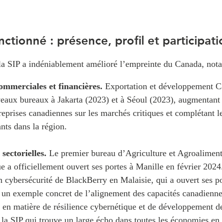
nctionné : présence, profil et participat
 la SIP a indéniablement amélioré l’empreinte du Canada, not
ommerciales et financières.
Exportation et développement 
eaux bureaux à Jakarta (2023) et à Séoul (2023), augmentant a
reprises canadiennes sur les marchés critiques et complétant l
ants dans la région.
sectorielles.
Le premier bureau d’Agriculture et Agroalimen
ue a officiellement ouvert ses portes à Manille en février 202
n cybersécurité de BlackBerry en Malaisie, qui a ouvert ses p
 un exemple concret de l’alignement des capacités canadienn
s en matière de résilience cybernétique et de développement 
e la SIP qui trouve un large écho dans toutes les économies en