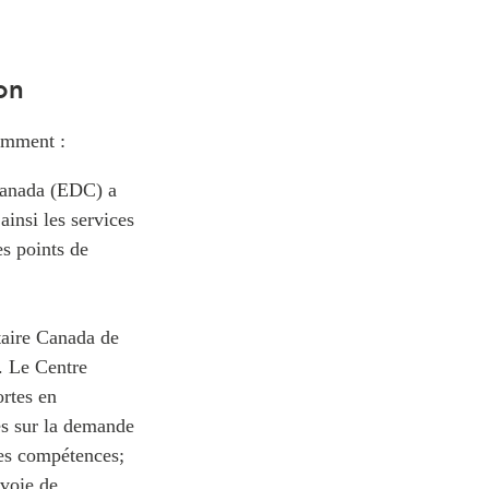
ion
amment :
Canada (EDC) a
insi les services
es points de
taire Canada de
4. Le Centre
ortes en
es sur la demande
des compétences;
 voie de