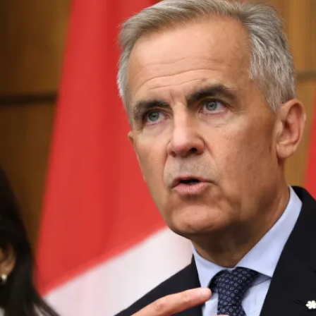
PUBLIC
Partenaires institutionnels
Observatoi
ÉVÉNEMENTS
Perspectiv
Tous les événements
Dépêches
des
Canada
Rapports e
critiques
Asie
Réflexions
Pacifique
Virtual
Explication
CCEA
Études de 
Sondages
féminines
Séries spéc
nada pour
Pleins feux
rises