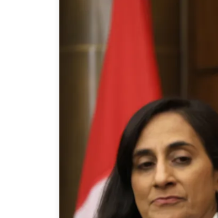
Joignez-vous à nous
Auteurs
Transparence
Rapports Annuels
PROGRAMMES
Initiative indo-pacifique
Dialogues et tables ron
Centre sur les minéraux 
du Canada et de l’Indo-
Enjeux émergents
En éducation
Missions commerciales 
Le Partenariat APEC-Ca
la croissance des entrep
i-LEAD