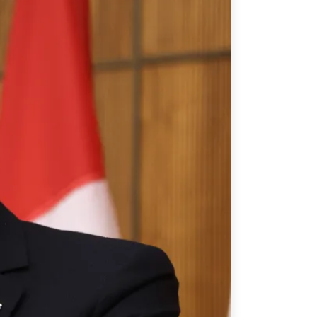
ATIONS
CPTPP Portal
re Asie
es
t notes de synthèse
 stratégiques
s
cas
iales