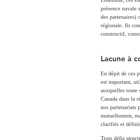
Ensemble, ces él
présence navale 
des partenaires) 
régionale. Ils co
constructif, consc
Lacune à co
En dépit de ces p
est important, ut
auxquelles toute 
Canada dans la ré
nos partenariats 
mutuellement, mai
clarifiés et défini
Trois défis struct