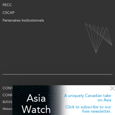
PECC
CSCAP
Partenaires institutionnels
CONTACTEZ-NOUS
CONDITIONS D’UTILISATION
Asia
CONFIDENTIALITÉ
APPUYEZ-NOUS
SE CONNECTER
A uniquely Canadian take
on Asia
©2026 Fondation Asie Pacifique du Canada
Watch
Click to subscribe to our
Website par
entra.ca
free newsletter.