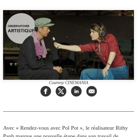
Rapports Annuels
Communiqués
Nos Experts
RECHERCHE
Podcast Archive
Toutes les publications
Asie du Sud-Est
PUBLICATIONS
Asie du Nord
Observatoire Asie
Asie du Sud
Perspectives
Commerce avec l’Asie
Dépêches
CPTPP Portal
Rapports et notes de
Courtesy CINEMANIA
synthèse
Bourses
Réflexions stratégiques
Auteurs
Explications
PROGRAMMES
Études de cas
Initiative indo-pacifique
Sondages
Avec « Rendez-vous avec Pol Pot », le réalisateur Rithy
Dialogues et tables rondes
Séries spéciales
Panh marque une nouvelle étape dans son travail de