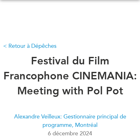
Skip
to
main
content
Retour à Dépêches
QUOI DE NEUF
ÉVÉNEMENTS
Tous les événements
Festival du Film
CONFÉRENCES
Canada
CANADA-EN-ASIE
Francophone CINEMANIA:
Asie
Virtual
Meeting with Pol Pot
À PROPOS DE
CCEA
NOUS
Ce que nous faisons
MÉDIAS
Alexandre Veilleux: Gestionnaire principal de
Qui nous sommes
Dans l'actualité
programme, Montréal
Joignez-vous à nous
Balados
6 décembre 2024
Transparence
Vidéos