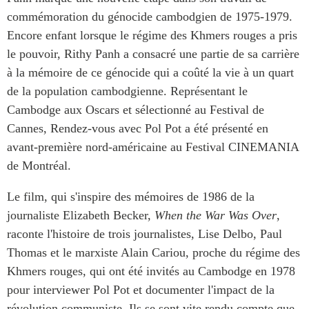
Centre sur les minéraux
Pleins feux
commémoration du génocide cambodgien de 1975-1979.
critiques du Canada et de
Encore enfant lorsque le régime des Khmers rouges a pris
l’Indo-Pacifique
NOTRE RÉSEAU DE
le pouvoir, Rithy Panh a consacré une partie de sa carrière
Enjeux émergents
SITES WEB
à la mémoire de ce génocide qui a coûté la vie à un quart
En éducation
de la population cambodgienne. Représentant le
Programme d’études Asie-
Missions commerciales
Pacifique
Cambodge aux Oscars et sélectionné au Festival de
féminines
Investment Monitor
Cannes, Rendez-vous avec Pol Pot a été présenté en
Le Partenariat APEC-
avant-première nord-américaine au Festival CINEMANIA
Projet APEC-Canada pour
Canada pour la croissance
l’expansion du partenariat
des entreprises
de Montréal.
des entreprises
i-LEAD
Conférence Canada-en-
Le film, qui s'inspire des mémoires de 1986 de la
Asie
journaliste Elizabeth Becker,
When the War Was Over
,
RÉSEAUX
CPTPP Portal
raconte l'histoire de trois journalistes, Lise Delbo, Paul
CanWIN
Thomas et le marxiste Alain Cariou, proche du régime des
Attachés supérieurs de
Khmers rouges, qui ont été invités au Cambodge en 1978
recherche
pour interviewer Pol Pot et documenter l'impact de la
ABLAC
révolution communiste. Ils se sont vite rendu compte que