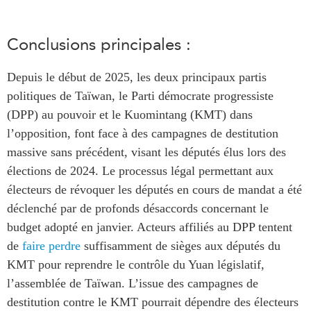
Centre sur les minéraux
Pleins feux
critiques du Canada et de
l’Indo-Pacifique
Conclusions principales :
NOTRE RÉSEAU DE
Enjeux émergents
SITES WEB
Depuis le début de 2025, les deux principaux partis
En éducation
Programme d’études Asie-
politiques de Taïwan, le Parti démocrate progressiste
Missions commerciales
Pacifique
(DPP) au pouvoir et le Kuomintang (KMT) dans
féminines
Investment Monitor
l’opposition, font face à des campagnes de destitution
Le Partenariat APEC-
Projet APEC-Canada pour
Canada pour la croissance
massive sans précédent, visant les députés élus lors des
l’expansion du partenariat
des entreprises
élections de 2024. Le processus légal permettant aux
des entreprises
i-LEAD
électeurs de révoquer les députés en cours de mandat a été
Conférence Canada-en-
déclenché par de profonds désaccords concernant le
Asie
RÉSEAUX
budget adopté en janvier. Acteurs affiliés au DPP tentent
CPTPP Portal
de
faire perdre
suffisamment de sièges aux députés du
CanWIN
KMT pour reprendre le contrôle du Yuan législatif,
Attachés supérieurs de
recherche
l’assemblée de Taïwan. L’issue des campagnes de
destitution contre le KMT pourrait dépendre des électeurs
ABLAC