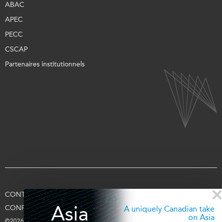
ABAC
APEC
PECC
CSCAP
Partenaires institutionnels
CONTACTEZ-NOUS
CONDITIONS D’UTILISATION
Asia
CONFIDENTIALITÉ
APPUYEZ-NOUS
SE CONNECTER
A uniquely Canadian take
on Asia
©2026 Fondation Asie Pacifique du Canada