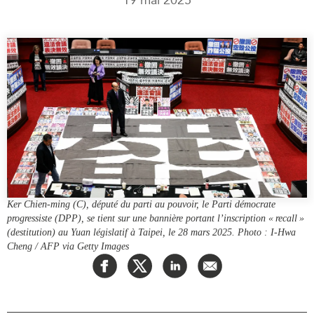
Rapports Annuels
Communiqués
Nos Experts
RECHERCHE
Podcast Archive
Toutes les publications
Asie du Sud-Est
PUBLICATIONS
Asie du Nord
Observatoire Asie
Asie du Sud
Perspectives
Commerce avec l’Asie
Dépêches
CPTPP Portal
Rapports et notes de
synthèse
Bourses
Ker Chien-ming (C), député du parti au pouvoir, le Parti démocrate
progressiste (DPP), se tient sur une bannière portant l’inscription « recall »
Réflexions stratégiques
Auteurs
(destitution) au Yuan législatif à Taipei, le 28 mars 2025. Photo : I-Hwa
Explications
Cheng / AFP via Getty Images
PROGRAMMES
Études de cas
Initiative indo-pacifique
Sondages
Dialogues et tables rondes
Séries spéciales