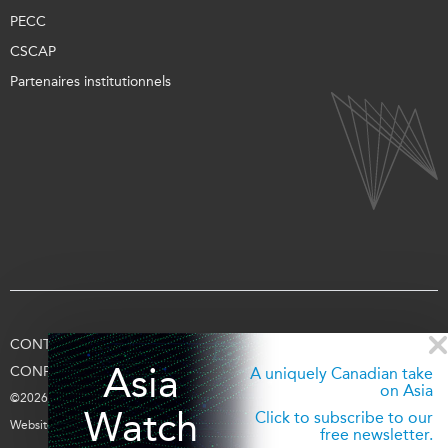
PECC
CSCAP
Partenaires institutionnels
CONTACTEZ-NOUS
CONDITIONS D’UTILISATION
Asia
CONFIDENTIALITÉ
APPUYEZ-NOUS
SE CONNECTER
A uniquely Canadian take
on Asia
©2026 Fondation Asie Pacifique du Canada
Watch
Click to subscribe to our
Website par
entra.ca
free newsletter.