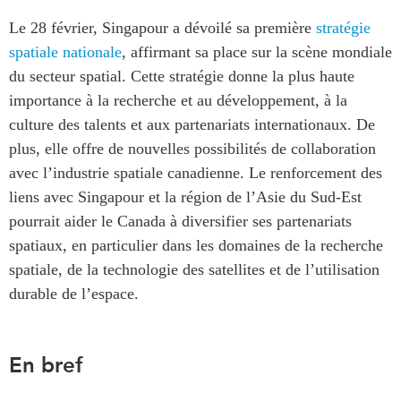
Centre sur les minéraux
Pleins feux
Le 28 février, Singapour a dévoilé sa première
stratégie
critiques du Canada et de
spatiale nationale
, affirmant sa place sur la scène mondiale
l’Indo-Pacifique
NOTRE RÉSEAU DE
du secteur spatial. Cette stratégie donne la plus haute
Enjeux émergents
SITES WEB
importance à la recherche et au développement, à la
En éducation
Programme d’études Asie-
culture des talents et aux partenariats internationaux. De
Missions commerciales
Pacifique
plus, elle offre de nouvelles possibilités de collaboration
féminines
Investment Monitor
avec l’industrie spatiale canadienne. Le renforcement des
Le Partenariat APEC-
Projet APEC-Canada pour
Canada pour la croissance
liens avec Singapour et la région de l’Asie du Sud-Est
l’expansion du partenariat
des entreprises
pourrait aider le Canada à diversifier ses partenariats
des entreprises
i-LEAD
spatiaux, en particulier dans les domaines de la recherche
Conférence Canada-en-
spatiale, de la technologie des satellites et de l’utilisation
Asie
RÉSEAUX
durable de l’espace.
CPTPP Portal
CanWIN
Attachés supérieurs de
En bref
recherche
ABLAC