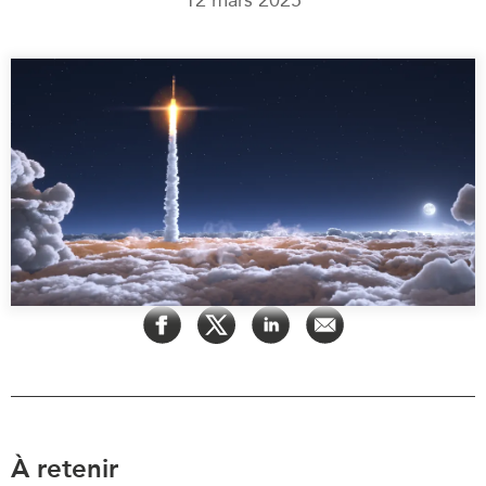
Rapports Annuels
Communiqués
Nos Experts
RECHERCHE
Podcast Archive
Toutes les publications
Asie du Sud-Est
PUBLICATIONS
Asie du Nord
Observatoire Asie
Asie du Sud
Perspectives
Commerce avec l’Asie
Dépêches
CPTPP Portal
Rapports et notes de
synthèse
Bourses
Réflexions stratégiques
Auteurs
Explications
PROGRAMMES
Études de cas
Initiative indo-pacifique
Sondages
À retenir
Dialogues et tables rondes
Séries spéciales