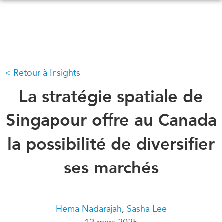
Skip
to
main
content
Retour à Insights
QUOI DE NEUF
ÉVÉNEMENTS
Tous les événements
La stratégie spatiale de
CONFÉRENCES
Canada
CANADA-EN-ASIE
Singapour offre au Canada
Asie
Virtual
la possibilité de diversifier
À PROPOS DE
CCEA
NOUS
ses marchés
Ce que nous faisons
MÉDIAS
Qui nous sommes
Dans l'actualité
Joignez-vous à nous
Balados
Hema Nadarajah
,
Sasha Lee
Transparence
12 mars 2025
Vidéos