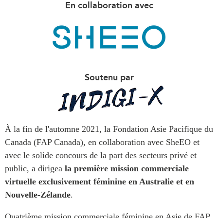
En collaboration avec
Centre sur les minéraux
Pleins feux
critiques du Canada et de
l’Indo-Pacifique
NOTRE RÉSEAU DE
Enjeux émergents
SITES WEB
En éducation
Programme d’études Asie-
Missions commerciales
Pacifique
Soutenu par
féminines
Investment Monitor
Le Partenariat APEC-
Projet APEC-Canada pour
Canada pour la croissance
l’expansion du partenariat
des entreprises
des entreprises
À la fin de l'automne 2021, la Fondation Asie Pacifique du
i-LEAD
Conférence Canada-en-
Canada (FAP Canada), en collaboration avec SheEO et
Asie
avec le solide concours de la part des secteurs privé et
RÉSEAUX
CPTPP Portal
public, a dirigea
la première mission commerciale
CanWIN
virtuelle exclusivement féminine en Australie et en
Attachés supérieurs de
Nouvelle-Zélande
.
recherche
ABLAC
Quatrième mission commerciale féminine en Asie de FAP