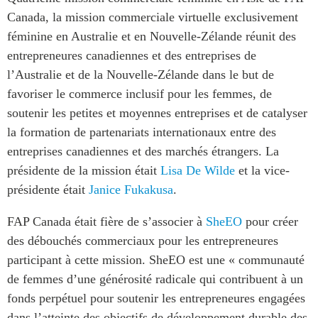
ABAC
Canada, la mission commerciale virtuelle exclusivement
APEC
féminine en Australie et en Nouvelle-Zélande réunit des
PECC
entrepreneures canadiennes et des entreprises de
l’Australie et de la Nouvelle-Zélande dans le but de
CSCAP
favoriser le commerce inclusif pour les femmes, de
Partenaires institutionnels
soutenir les petites et moyennes entreprises et de catalyser
la formation de partenariats internationaux entre des
entreprises canadiennes et des marchés étrangers. La
présidente de la mission était
Lisa De Wilde
et la vice-
présidente était
Janice Fukakusa
.
FAP Canada était fière de s’associer à
SheEO
pour créer
des débouchés commerciaux pour les entrepreneures
participant à cette mission. SheEO est une « communauté
de femmes d’une générosité radicale qui contribuent à un
fonds perpétuel pour soutenir les entrepreneures engagées
dans l’atteinte des objectifs de développement durable des