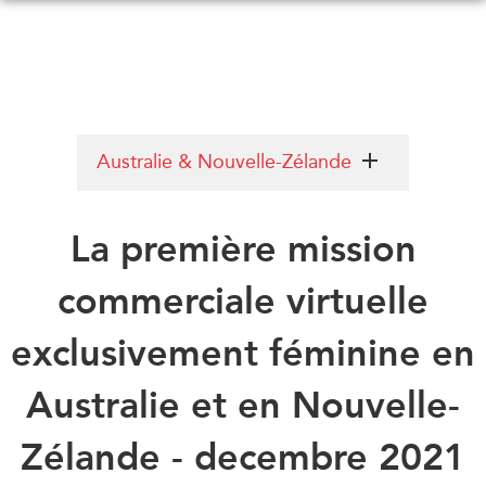
Skip
to
main
content
QUOI DE NEUF
ÉVÉNEMENTS
Australie & Nouvelle-Zélande
Tous les événements
CONFÉRENCES
Canada
La première mission
CANADA-EN-ASIE
Asie
commerciale virtuelle
Virtual
À PROPOS DE
CCEA
NOUS
exclusivement féminine en
Ce que nous faisons
MÉDIAS
Australie et en Nouvelle-
Qui nous sommes
Dans l'actualité
Joignez-vous à nous
Zélande - decembre 2021
Balados
Transparence
Vidéos