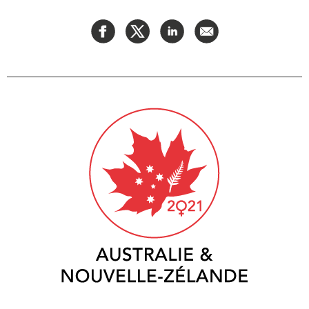
Rapports Annuels
Communiqués
Nos Experts
RECHERCHE
Podcast Archive
Toutes les publications
Asie du Sud-Est
PUBLICATIONS
Asie du Nord
Observatoire Asie
Asie du Sud
Perspectives
Commerce avec l’Asie
Dépêches
CPTPP Portal
Rapports et notes de
synthèse
Bourses
Réflexions stratégiques
Auteurs
Explications
PROGRAMMES
Études de cas
Initiative indo-pacifique
Sondages
Dialogues et tables rondes
Séries spéciales