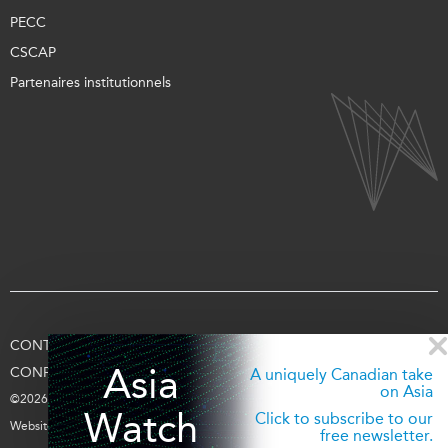
PECC
CSCAP
Partenaires institutionnels
CONTACTEZ-NOUS
CONDITIONS D’UTILISATION
Asia
CONFIDENTIALITÉ
APPUYEZ-NOUS
SE CONNECTER
A uniquely Canadian take
on Asia
©2026 Fondation Asie Pacifique du Canada
Watch
Click to subscribe to our
Website par
entra.ca
free newsletter.