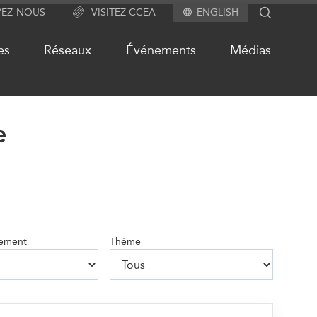
YEZ-NOUS
VISITEZ CCEA
ENGLISH
SEARCH
es
Réseaux
Événements
Médias
e
S
NOTRE RÉSEAU DE SITES
WEB
alité
Programme d’études Asie-
Pacifique
Investment Monitor
nement
Thème
ués
Projet APEC-Canada pour
ts
l’expansion du partenariat des
entreprises
chive
Conférence Canada-en-Asie