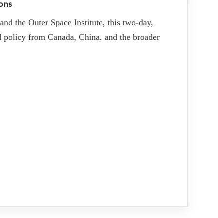
ons
ATIONS
CPTPP Portal
re Asie
nd the Outer Space Institute, this two-day,
es
nd policy from Canada, China, and the broader
t notes de synthèse
 stratégiques
s
cas
iales