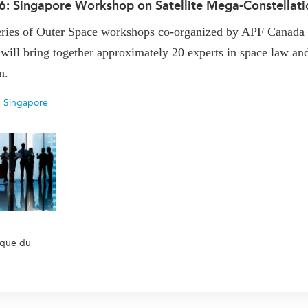
6: Singapore Workshop on Satellite Mega-Constellati
PUBLIC
Partenaires institutionnels
Observatoi
eries of ​Outer Space workshops co-organized by APF Canada a
ÉVÉNEMENTS
Perspectiv
 will bring together approximately 20 experts in space law a
Tous les événements
Dépêches
on.
des
Canada
Rapports e
,
Singapore
critiques
Asie
Réflexions
Pacifique
Virtual
Explication
CCEA
Études de 
Sondages
féminines
Séries spéc
nada pour
Pleins feux
rises
ique du