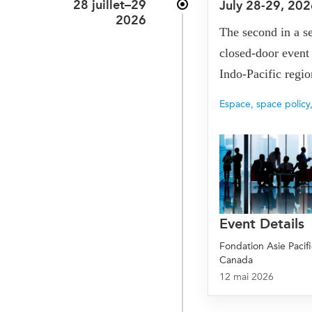
28 juillet–29
July 28-29, 202
Joignez-vous à nous
Auteurs
2026
Transparence
The second in a s
Rapports Annuels
PROGRAMMES
closed-door event
Initiative indo-pacifique
Indo-Pacific regi
Dialogues et tables ron
Espace
,
space policy
Centre sur les minéraux 
du Canada et de l’Indo-
Enjeux émergents
En éducation
Missions commerciales 
Le Partenariat APEC-Ca
Event Details
la croissance des entrep
i-LEAD
Fondation Asie Pacif
Canada
12 mai 2026